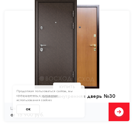
Продолжая пользоваться сайтом, вы
Металлическая внутренняя дверь №30
соглашаетесь с
условиями
использования cookies
ОК
от 15 900 руб.