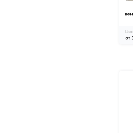
ве
от 