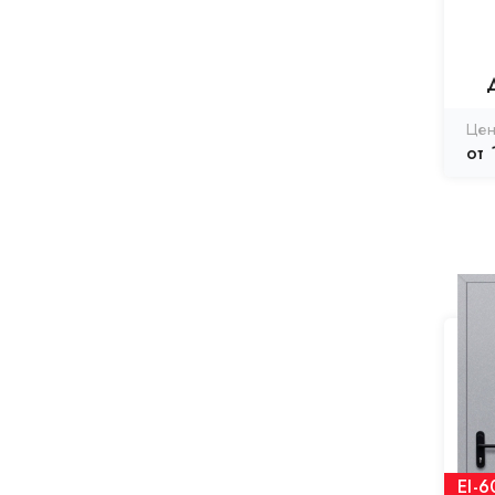
от 
EI-6