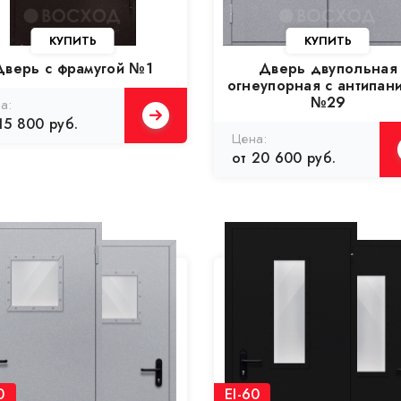
Дверь с фрамугой №1
Дверь двупольная
огнеупорная с антипан
№29
15 800 руб.
от 20 600 руб.
0
EI-60