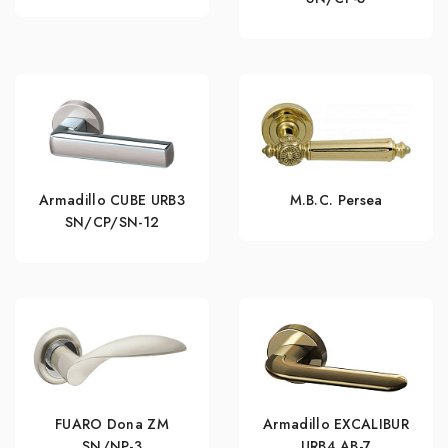
Armadillo CUBE URB3
M.B.C. Persea
SN/CP/SN-12
FUARO Dona ZM
Armadillo EXCALIBUR
SN/NP-3
URB4 АВ-7