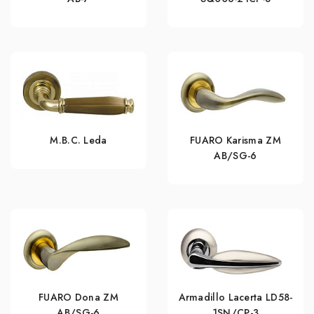
M.B.C. Leda
FUARO Karisma ZM
AB/SG-6
FUARO Dona ZM
Armadillo Lacerta LD58-
AB/SG-6
1SN/CP-3