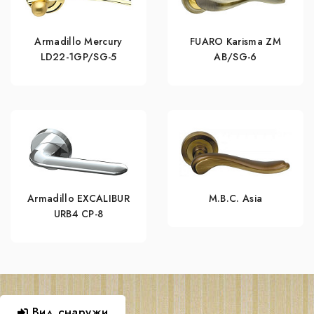
Armadillo Mercury
FUARO Karisma ZM
LD22-1GP/SG-5
AB/SG-6
Armadillo EXCALIBUR
M.B.C. Asia
URB4 СР-8
Вид снаружи