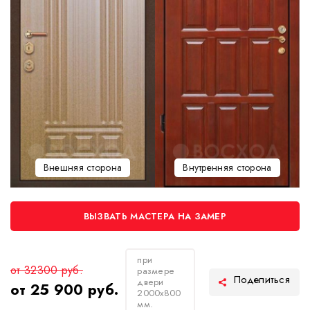
Внешняя сторона
Внутренняя сторона
ВЫЗВАТЬ МАСТЕРА НА ЗАМЕР
при
от 32300 руб.
размере
двери
от 25 900 руб.
2000х800
мм.