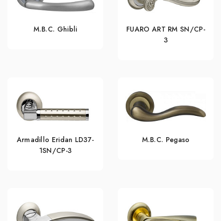
M.B.C. Ghibli
FUARO ART RM SN/CP-
3
Armadillo Eridan LD37-
M.B.C. Pegaso
1SN/CP-3