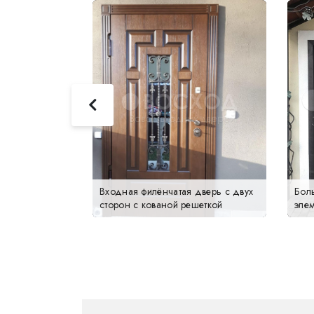
 в чёрной
Входная филёнчатая дверь с двух
Бол
телью
сторон с кованой решеткой
эле