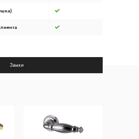
ушка)
клиента
Замки