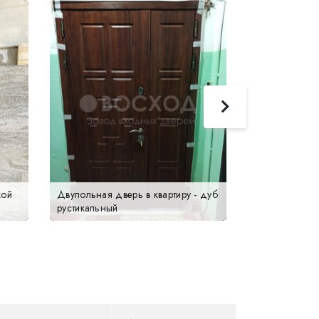
кой
Двупольная дверь в квартиру - дуб
рустикальный
Серая недоро