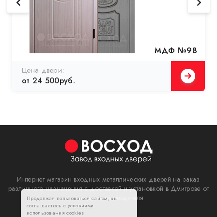
МДФ №98
Цена двери:
от 24 500руб.
Интернет магазин входных металлических дверей на заказ
различного назначения с доставкой и установкой в Дмитрове от
завода производителя
Продолжая пользоваться сайтом, вы
соглашаетесь с
условиями
использования cookies